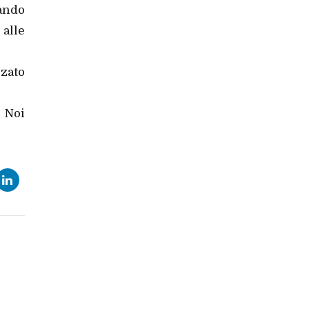
tando
 alle
zzato
. Noi