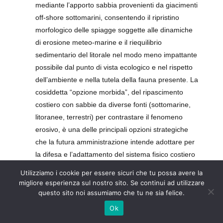
mediante l’apporto sabbia provenienti da giacimenti
off-shore sottomarini, consentendo il ripristino
morfologico delle spiagge soggette alle dinamiche
di erosione meteo-marine e il riequilibrio
sedimentario del litorale nel modo meno impattante
possibile dal punto di vista ecologico e nel rispetto
dell’ambiente e nella tutela della fauna presente. La
cosiddetta “opzione morbida”, del ripascimento
costiero con sabbie da diverse fonti (sottomarine,
litoranee, terrestri) per contrastare il fenomeno
erosivo, è una delle principali opzioni strategiche
che la futura amministrazione intende adottare per
la difesa e l’adattamento del sistema fisico costiero
agli effetti del cambiamento climatico.
Utilizziamo i cookie per essere sicuri che tu possa avere la
migliore esperienza sul nostro sito. Se continui ad utilizzare
Porto peschereccio
questo sito noi assumiamo che tu ne sia felice.
Basta con il degrado! Un complesso di straordinario
Ok
interesse, dove la funzione di servizio in favore